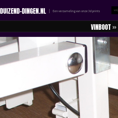
DUIZEND-DINGEN.NL
vol
Een verzameling van onze 3d prints
VINBOOT
» 