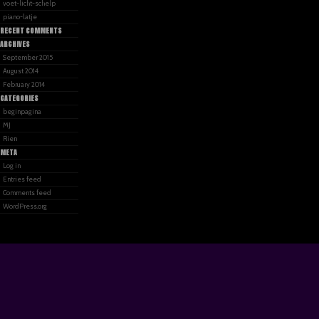
voet-licht-schelp
piano-latje
RECENT COMMENTS
ARCHIVES
September 2015
August 2014
February 2014
CATEGORIES
beginpagina
MJ
Rien
META
Log in
Entries feed
Comments feed
WordPress.org