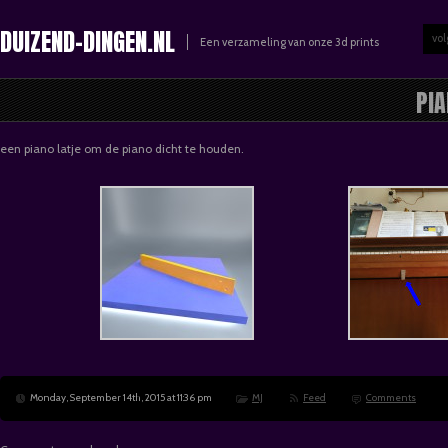
DUIZEND-DINGEN.NL
vol
Een verzameling van onze 3d prints
PI
een piano latje om de piano dicht te houden.
Monday, September 14th, 2015 at 11:36 pm
MJ
Feed
Comments