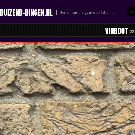
DUIZEND-DINGEN.NL
vol
Een verzameling van onze 3d prints
VINBOOT
» 