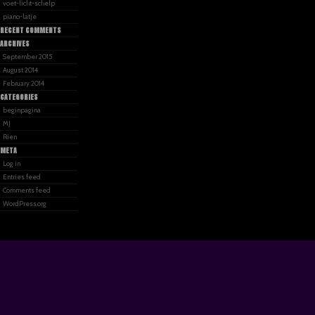
voet-licht-schelp
piano-latje
RECENT COMMENTS
ARCHIVES
September 2015
August 2014
February 2014
CATEGORIES
beginpagina
MJ
Rien
META
Log in
Entries feed
Comments feed
WordPress.org