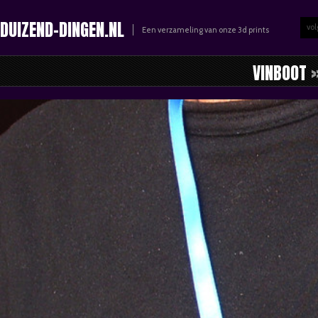
DUIZEND-DINGEN.NL
vol
Een verzameling van onze 3d prints
VINBOOT
»