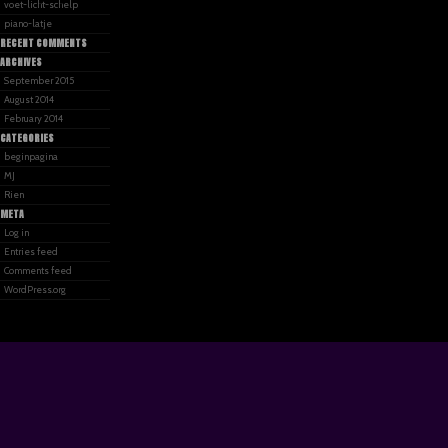
voet-licht-schelp
piano-latje
RECENT COMMENTS
ARCHIVES
September 2015
August 2014
February 2014
CATEGORIES
beginpagina
MJ
Rien
META
Log in
Entries feed
Comments feed
WordPress.org