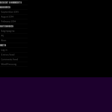
RECENT COMMENTS
ARCHIVES
September 2015
August 2014
February 2014
CATEGORIES
beginpagina
MJ
Rien
META
Log in
Entries feed
Comments feed
WordPress.org